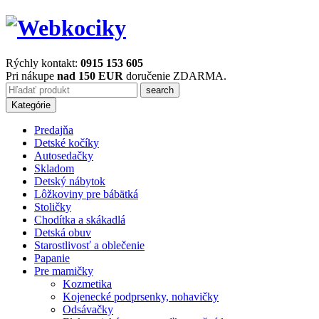
Rýchly kontakt:
0915 153 605
Pri nákupe
nad 150 EUR
doručenie ZDARMA.
Kategórie
Predajňa
Detské kočíky
Autosedačky
Skladom
Detský nábytok
Lôžkoviny pre bábätká
Stoličky
Chodítka a skákadlá
Detská obuv
Starostlivosť a oblečenie
Papanie
Pre mamičky
Kozmetika
Kojenecké podprsenky, nohavičky
Odsávačky