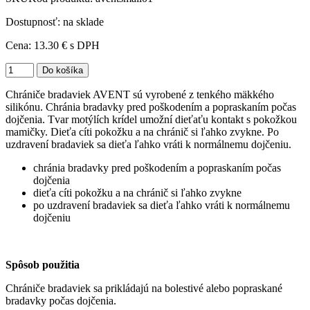
Dostupnosť: na sklade
Cena:
13.30 €
s DPH
Chrániče bradaviek AVENT sú vyrobené z tenkého mäkkého
silikónu. Chránia bradavky pred poškodením a popraskaním počas
dojčenia. Tvar motýlích krídel umožní dieťaťu kontakt s pokožkou
mamičky. Dieťa cíti pokožku a na chránič si ľahko zvykne. Po
uzdravení bradaviek sa dieťa ľahko vráti k normálnemu dojčeniu.
chránia bradavky pred poškodením a popraskaním počas
dojčenia
dieťa cíti pokožku a na chránič si ľahko zvykne
po uzdravení bradaviek sa dieťa ľahko vráti k normálnemu
dojčeniu
Spôsob použitia
Chrániče bradaviek sa prikládajú na bolestivé alebo popraskané
bradavky počas dojčenia.