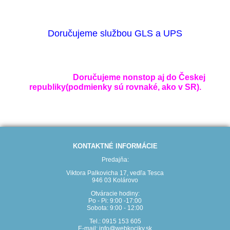
Doručujeme službou GLS a UPS
Doručujeme nonstop aj do Českej
republiky(podmienky sú rovnaké, ako v SR).
KONTAKTNÉ INFORMÁCIE
Predajňa:
Viktora Palkovicha 17, vedľa Tesca
946 03 Kolárovo
Otváracie hodiny:
Po - Pi: 9:00 -17:00
Sobota: 9:00 - 12:00
Tel.: 0915 153 605
E-mail: info@webkociky.sk