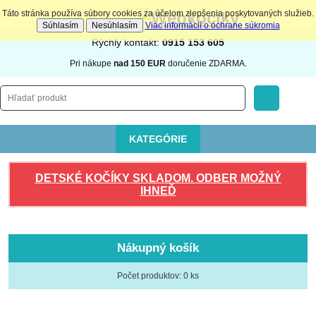
Táto stránka používa súbory cookies za účelom zlepšenia poskytovaných služieb.
Súhlasím
Nesúhlasím
Viac informácií o ochrane súkromia
Rýchly kontakt:
0915 153 605
Pri nákupe
nad 150 EUR
doručenie ZDARMA.
KATEGÓRIE
DETSKÉ KOČÍKY SKLADOM. ODBER MOŽNÝ
IHNEĎ
Nákupný košík
Počet produktov: 0 ks