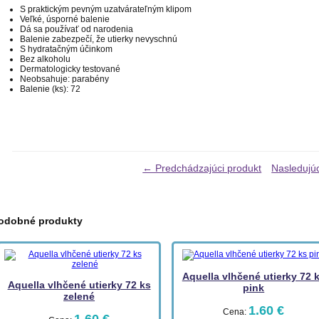
S praktickým pevným uzatvárateľným klipom
Veľké, úsporné balenie
Dá sa používať od narodenia
Balenie zabezpečí, že utierky nevyschnú
S hydratačným účinkom
Bez alkoholu
Dermatologicky testované
Neobsahuje: parabény
Balenie (ks): 72
← Predchádzajúci produkt
Nasledujú
odobné produkty
Aquella vlhčené utierky 72 
Aquella vlhčené utierky 72 ks
pink
zelené
1.60 €
Cena: