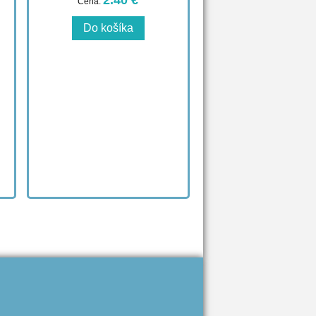
2.40 €
Cena: