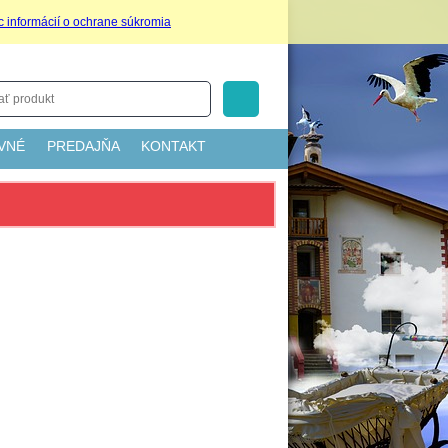
c informácií o ochrane súkromia
VNÉ
PREDAJŇA
KONTAKT