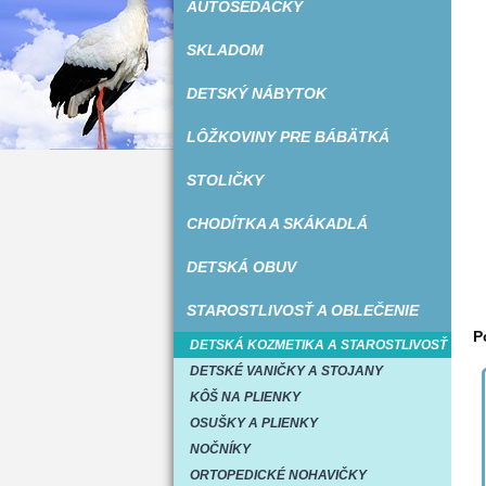
AUTOSEDAČKY
SKLADOM
DETSKÝ NÁBYTOK
LÔŽKOVINY PRE BÁBÄTKÁ
STOLIČKY
CHODÍTKA A SKÁKADLÁ
DETSKÁ OBUV
STAROSTLIVOSŤ A OBLEČENIE
P
DETSKÁ KOZMETIKA A STAROSTLIVOSŤ
DETSKÉ VANIČKY A STOJANY
KÔŠ NA PLIENKY
OSUŠKY A PLIENKY
NOČNÍKY
ORTOPEDICKÉ NOHAVIČKY