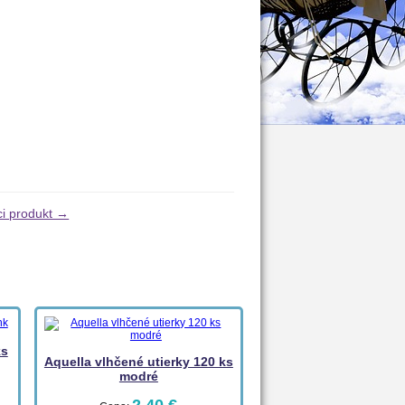
ci produkt →
ks
Aquella vlhčené utierky 120 ks
modré