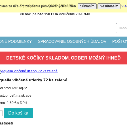
Rýchly kontakt:
0915 153 605
ookies za účelom zlepšenia poskytovaných služieb.
Súhlasím
Nesúhlasím
Via
Pri nákupe
nad 150 EUR
doručenie ZDARMA.
DNÉ PODMIENKY
SPRACOVANIE OSOBNÝCH ÚDAJOV
POŠTO
DETSKÉ KOČÍKY SKLADOM. ODBER MOŽNÝ IHNEĎ
quella vlhčené utierky 72 ks zelené
ód produktu:
aq72
ostupnosť: na sklade
ena:
1.60 €
s DPH
astnosti