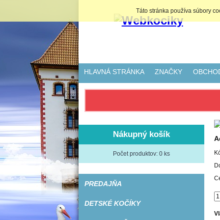
Táto stránka používa súbory c
HLAVNÁ STRÁNKA
ZNAČKY
OBCHO
Nákupný košík
A
K
Počet produktov: 0 ks
D
C
PREDAJŇA
DETSKÉ KOČÍKY
Vl